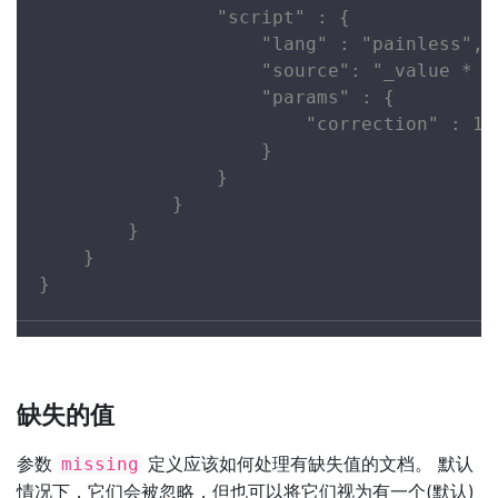
                "script" : {

                    "lang" : "painless",

                    "source": "_value * pa
                    "params" : {

                        "correction" : 1.2
                    }

                }

            }

        }

    }

}
缺失的值
参数
定义应该如何处理有缺失值的文档。 默认
missing
情况下，它们会被忽略，但也可以将它们视为有一个(默认)