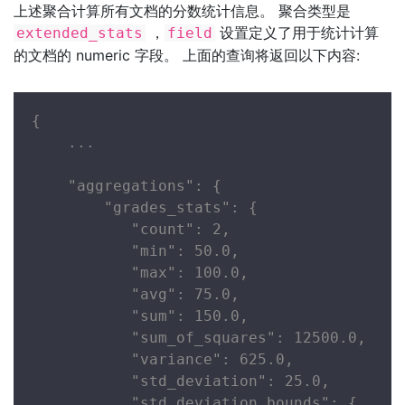
上述聚合计算所有文档的分数统计信息。 聚合类型是
，
设置定义了用于统计计算
extended_stats
field
的文档的 numeric 字段。 上面的查询将返回以下内容:
{

    ...

    "aggregations": {

        "grades_stats": {

           "count": 2,

           "min": 50.0,

           "max": 100.0,

           "avg": 75.0,

           "sum": 150.0,

           "sum_of_squares": 12500.0,

           "variance": 625.0,

           "std_deviation": 25.0,

           "std_deviation_bounds": {
