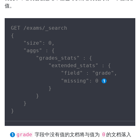
值。
GET /exams/_search

{

    "size": 0,

    "aggs" : {

        "grades_stats" : {

            "extended_stats" : {

                "field" : "grade",

                "missing": 0 
            }

        }

    }

}
字段中没有值的文档将与值为
的文档落入
grade
0