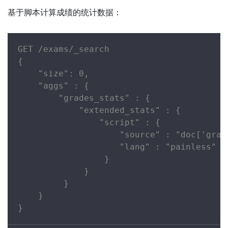
基于脚本计算成绩的统计数据：
GET /exams/_search

{

    "size": 0,

    "aggs" : {

        "grades_stats" : {

            "extended_stats" : {

                "script" : {

                    "source" : "doc['grade
                    "lang" : "painless"

                 }

             }

         }

    }

}