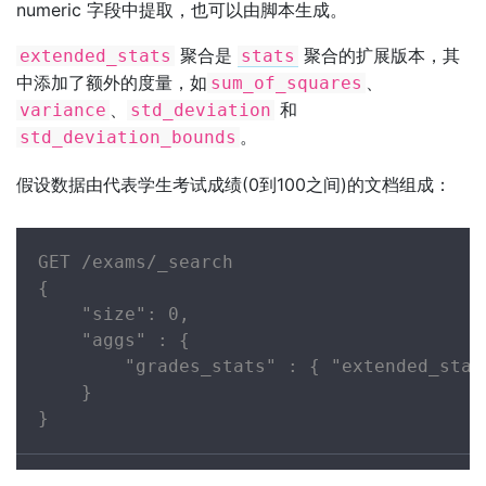
numeric 字段中提取，也可以由脚本生成。
聚合是
聚合的扩展版本，其
extended_stats
stats
中添加了额外的度量，如
、
sum_of_squares
、
和
variance
std_deviation
。
std_deviation_bounds
假设数据由代表学生考试成绩(0到100之间)的文档组成：
GET /exams/_search

{

    "size": 0,

    "aggs" : {

        "grades_stats" : { "extended_stat
    }

}